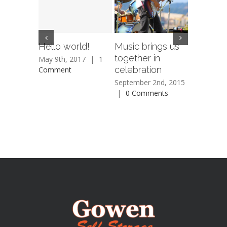
Hello world!
Music brings us
How do 
together in
back to 
May 9th, 2017
|
1
celebration
Comment
June 3rd, 
Comment
September 2nd, 2015
|
0 Comments