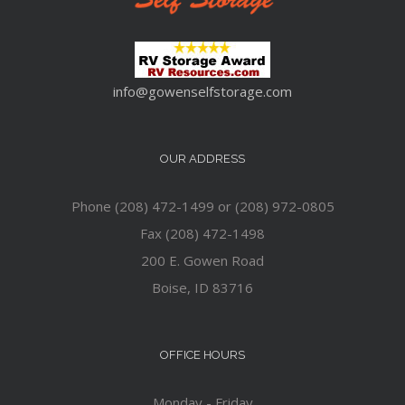
info@gowenselfstorage.com
OUR ADDRESS
Phone (208) 472-1499 or (208) 972-0805
Fax (208) 472-1498
200 E. Gowen Road
Boise, ID 83716
OFFICE HOURS
Monday - Friday