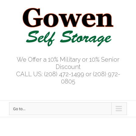
We Offer a 10% Military or 10% Senior
Discount
CALL US: (208) 472-1499 or (208) 972-
0805
Go to...