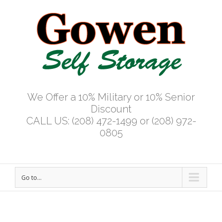
We Offer a 10% Military or 10% Senior
Discount
CALL US: (208) 472-1499 or (208) 972-
0805
Go to...