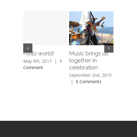
Hello world!
Music brings us
How do 
together in
back to 
May 9th, 2017
|
1
celebration
Comment
June 3rd, 
Comment
September 2nd, 2015
|
0 Comments