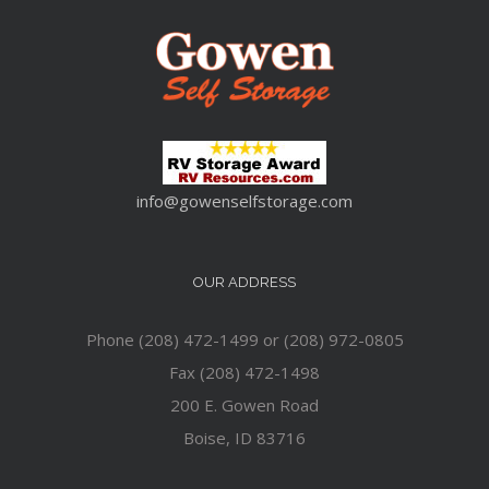
info@gowenselfstorage.com
OUR ADDRESS
Phone (208) 472-1499 or (208) 972-0805
Fax (208) 472-1498
200 E. Gowen Road
Boise, ID 83716